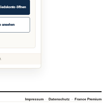
liedskonto öffnen
o ansehen
t.
Impressum
·
Datenschutz
·
France Premium