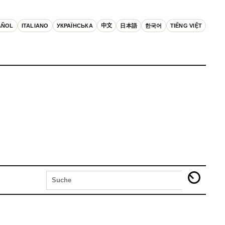
AÑOL
ITALIANO
УКРАЇНСЬКА
中文
日本語
한국어
TIẾNG VIỆT