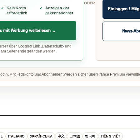
ODER
Kein Konto
Anzeigen klar
Einloggen / Mitg
erforderlich
gekennzeichnet
s mit Werbung weiterlesen →
News-Ab
erzeit über Googles Link „Datenschutz- und
“ am Seitenende geändert werden.
ogin, Mitgliedskonto und Abonnement werden sicher über France Premium verwalte
OL
ITALIANO
УКРАЇНСЬКА
中文
日本語
한국어
TIẾNG VIỆT