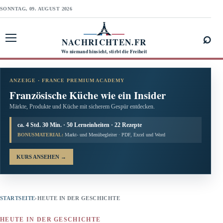
SONNTAG, 09. AUGUST 2026
⌕
NACHRICHTEN.FR
Menü öffnen
Wo niemand hinsieht, stirbt die Freiheit
ANZEIGE · FRANCE PREMIUM ACADEMY
Französische Küche wie ein Insider
Märkte, Produkte und Küche mit sicherem Gespür entdecken.
ca. 4 Std. 30 Min. · 50 Lerneinheiten · 22 Rezepte
BONUSMATERIAL:
Markt- und Menübegleiter · PDF, Excel und Word
KURS ANSEHEN
→
STARTSEITE
›
HEUTE IN DER GESCHICHTE
HEUTE IN DER GESCHICHTE