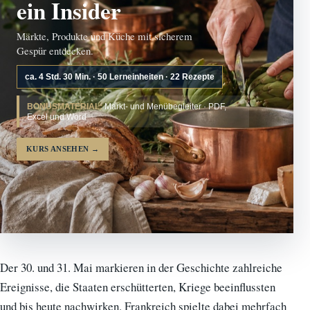
ein Insider
Märkte, Produkte und Küche mit sicherem
Gespür entdecken.
ca. 4 Std. 30 Min. · 50 Lerneinheiten · 22 Rezepte
BONUSMATERIAL:
Markt- und Menübegleiter · PDF,
Excel und Word
KURS ANSEHEN
→
Der 30. und 31. Mai markieren in der Geschichte zahlreiche
Ereignisse, die Staaten erschütterten, Kriege beeinflussten
und bis heute nachwirken. Frankreich spielte dabei mehrfach