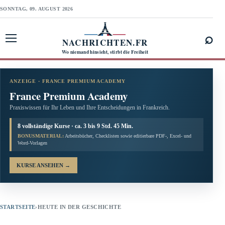
SONNTAG, 09. AUGUST 2026
⌕
NACHRICHTEN.FR
Menü öffnen
Wo niemand hinsieht, stirbt die Freiheit
ANZEIGE · FRANCE PREMIUM ACADEMY
France Premium Academy
Praxiswissen für Ihr Leben und Ihre Entscheidungen in Frankreich.
8 vollständige Kurse · ca. 3 bis 9 Std. 45 Min.
BONUSMATERIAL:
Arbeitsbücher, Checklisten sowie editierbare PDF-, Excel- und
Word-Vorlagen
KURSE ANSEHEN
→
STARTSEITE
›
HEUTE IN DER GESCHICHTE