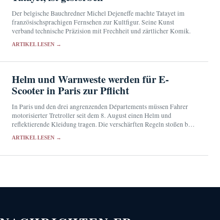
Der belgische Bauchredner Michel Dejeneffe machte Tatayet im
französischsprachigen Fernsehen zur Kultfigur. Seine Kunst
verband technische Präzision mit Frechheit und zärtlicher Komik.
ARTIKEL LESEN →
Helm und Warnweste werden für E-
Scooter in Paris zur Pflicht
In Paris und den drei angrenzenden Départements müssen Fahrer
motorisierter Tretroller seit dem 8. August einen Helm und
reflektierende Kleidung tragen. Die verschärften Regeln stoßen bei
den Betroffenen auf geteilte Reaktionen.
ARTIKEL LESEN →