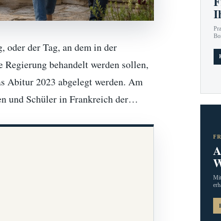
F
I
Pr
Bo
, oder der Tag, an dem in der
 Regierung behandelt werden sollen,
das Abitur 2023 abgelegt werden. Am
nen und Schüler in Frankreich der…
F
A
W
Mit
erh