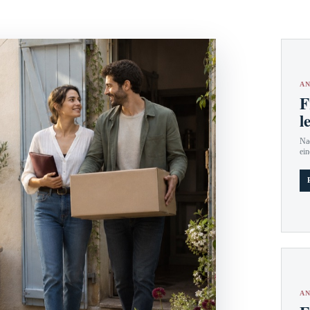
AN
F
l
Nac
ein
AN