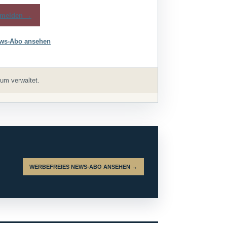
melden →
ws-Abo ansehen
um verwaltet.
WERBEFREIES NEWS-ABO ANSEHEN →