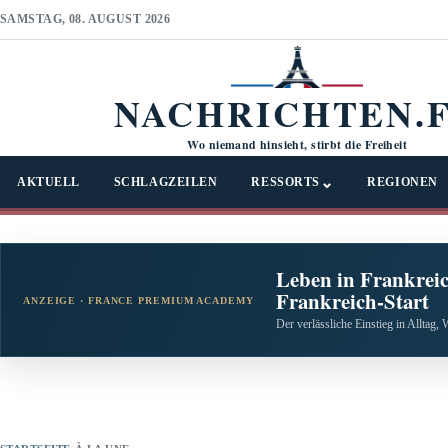
SAMSTAG, 08. AUGUST 2026
NACHRICHTEN.
Wo niemand hinsieht, stirbt die Freiheit
⌄
AKTUELL
SCHLAGZEILEN
RESSORTS
REGIONEN
Leben in Frankreic
Frankreich-Start
ANZEIGE · FRANCE PREMIUM ACADEMY
Der verlässliche Einstieg in Alltag