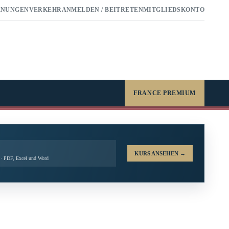
RNUNGEN
VERKEHR
ANMELDEN / BEITRETEN
MITGLIEDSKONTO
FRANCE PREMIUM
KURS ANSEHEN
→
t · PDF, Excel und Word