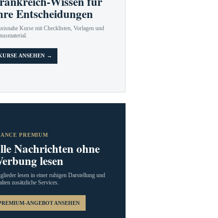
rankreich-Wissen für
hre Entscheidungen
axisnahe Kurse mit Checklisten, Vorlagen und
nusmaterial.
KURSE ANSEHEN →
RANCE PREMIUM
lle Nachrichten ohne
erbung lesen
glieder lesen in einer ruhigen Darstellung und
alten zusätzliche Services.
PREMIUM-ANGEBOT ANSEHEN