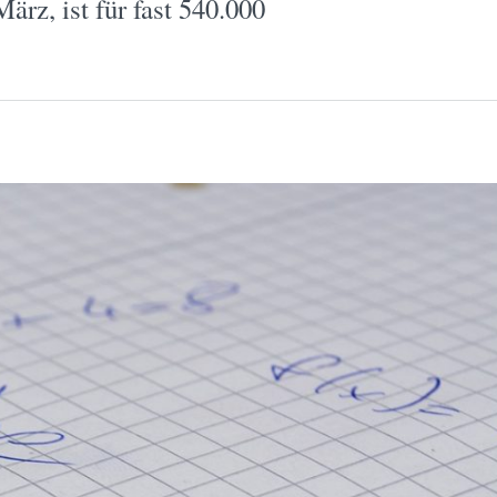
rz, ist für fast 540.000
…