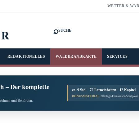
WETTER & WA
⌕
FR
SUCHE
REDAKTIONELLES
WALDBRANDKARTE
SERVICES
h – Der komplette
ca. 9 Std. · 72 Lerneinheiten · 12 Kapitel
BONUSMATERIAL:
90-Tage-Frankreich-Startpake
, Wohnen und Behörden.