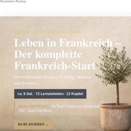
Illustration Pixabay
ANZEIGE · FRANCE PREMIUM ACADEMY
Leben in Frankreich –
Der komplette
Frankreich-Start
Der verlässliche Einstieg in Alltag, Wohnen
und Behörden.
ca. 9 Std. · 72 Lerneinheiten · 12 Kapitel
BONUSMATERIAL:
90-Tage-Frankreich-Startpaket ·
PDF, Excel und Word
KURS ANSEHEN
→