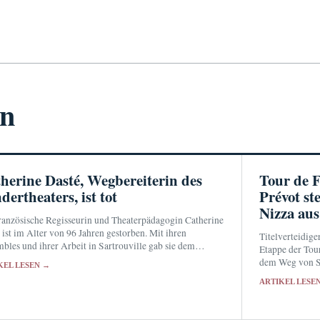
en
herine Dasté, Wegbereiterin des
Tour de 
dertheaters, ist tot
Prévot st
Nizza aus
ranzösische Regisseurin und Theaterpädagogin Catherine
 ist im Alter von 96 Jahren gestorben. Mit ihren
Titelverteidige
bles und ihrer Arbeit in Sartrouville gab sie dem
Etappe der Tou
er für junge Zuschauer eine künstlerische
dem Weg von Si
KEL LESEN →
ständigkeit.
und vier katego
ARTIKEL LESE