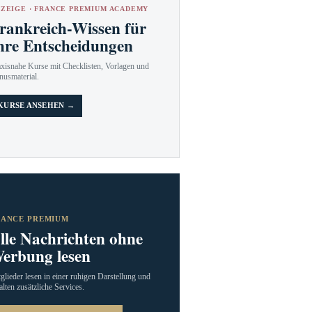
ZEIGE · FRANCE PREMIUM ACADEMY
rankreich-Wissen für
hre Entscheidungen
axisnahe Kurse mit Checklisten, Vorlagen und
nusmaterial.
KURSE ANSEHEN →
RANCE PREMIUM
lle Nachrichten ohne
erbung lesen
glieder lesen in einer ruhigen Darstellung und
alten zusätzliche Services.