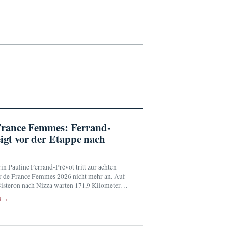
France Femmes: Ferrand-
eigt vor der Etappe nach
rin Pauline Ferrand-Prévot tritt zur achten
r de France Femmes 2026 nicht mehr an. Auf
steron nach Nizza warten 171,9 Kilometer
risierte Anstiege.
N →