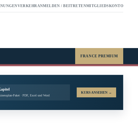
RNUNGEN
VERKEHR
ANMELDEN / BEITRETEN
MITGLIEDSKONTO
FRANCE PREMIUM
Kapitel
KURS ANSEHEN
→
inessplan-Paket · PDF, Excel und Word