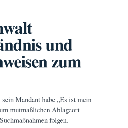
nwalt
tändnis und
nweisen zum
t, sein Mandant habe „Es ist mein
 zum mutmaßlichen Ablageort
ue Suchmaßnahmen folgen.