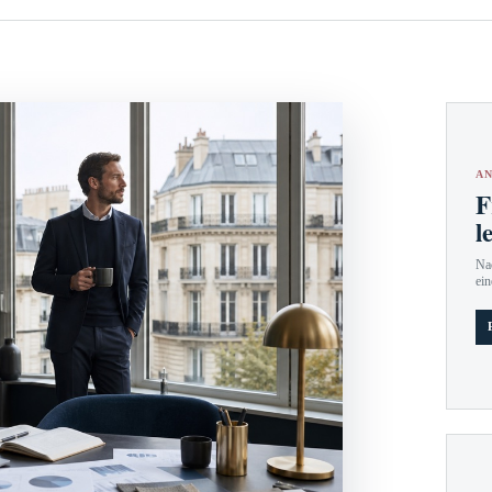
AN
F
l
Nac
ein