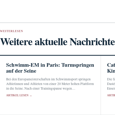
WEITERLESEN
Weitere aktuelle Nachricht
Schwimm-EM in Paris: Turmspringen
Cat
auf der Seine
Kin
Bei den Europameisterschaften im Schwimmsport springen
Die f
Athletinnen und Athleten von einer 20 Meter hohen Plattform
Dasté
in die Seine. Nach einer Trainingspause wegen
Ensem
Kohlenwasserstoffspuren konnte der Wettbewerb nahe dem
Theat
ARTIKEL LESEN →
ARTI
Eiffelturm fortgesetzt werden.
Eigen