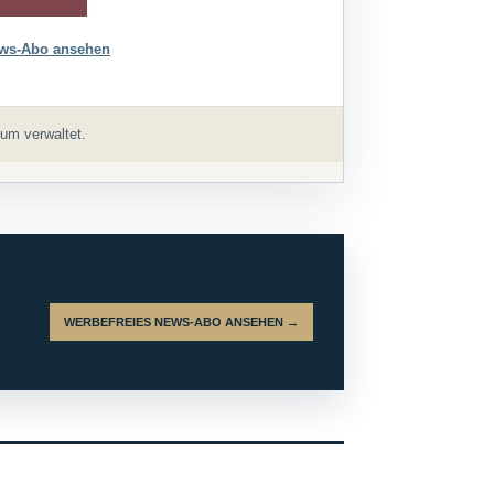
ws-Abo ansehen
um verwaltet.
WERBEFREIES NEWS-ABO ANSEHEN →