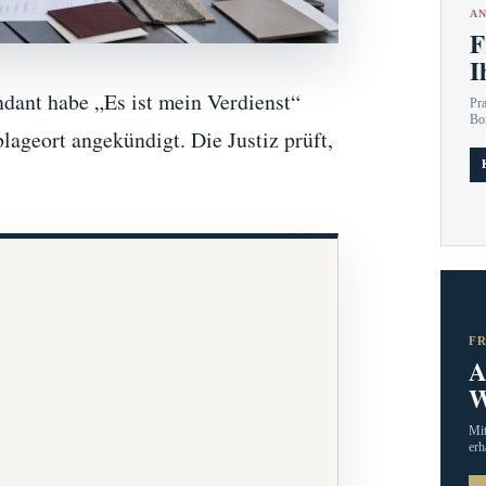
AN
F
I
ndant habe „Es ist mein Verdienst“
Pr
Bo
ageort angekündigt. Die Justiz prüft,
F
A
W
Mit
erh