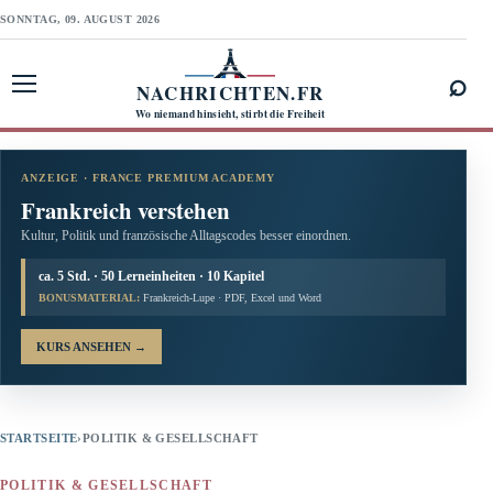
SONNTAG, 09. AUGUST 2026
⌕
NACHRICHTEN.FR
Menü öffnen
Wo niemand hinsieht, stirbt die Freiheit
ANZEIGE · FRANCE PREMIUM ACADEMY
Frankreich verstehen
Kultur, Politik und französische Alltagscodes besser einordnen.
ca. 5 Std. · 50 Lerneinheiten · 10 Kapitel
BONUSMATERIAL:
Frankreich-Lupe · PDF, Excel und Word
KURS ANSEHEN
→
STARTSEITE
›
POLITIK & GESELLSCHAFT
POLITIK & GESELLSCHAFT