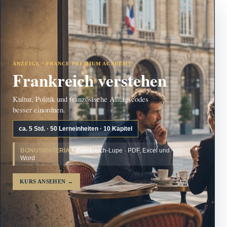
ANZEIGE · FRANCE PREMIUM ACADEMY
Frankreich verstehen
Kultur, Politik und französische Alltagscodes
besser einordnen.
ca. 5 Std. · 50 Lerneinheiten · 10 Kapitel
BONUSMATERIAL:
Frankreich-Lupe · PDF, Excel und
Word
KURS ANSEHEN
→