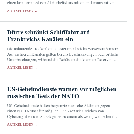
einen kompromisslosen Sicherheitskurs mit einer demonstrativen
Annäherung an US-Präsident Donald Trump.
ARTIKEL LESEN →
Dürre schränkt Schifffahrt auf
Frankreichs Kanälen ein
Die anhaltende Trockenheit belastet Frankreichs Wasserstraßennetz.
Auf mehreren Kanälen gelten bereits Beschränkungen oder örtliche
Unterbrechungen, während die Behörden die knappen Reserven
durch sparsamere Schleusungen zu schonen versuchen.
ARTIKEL LESEN →
US-Geheimdienste warnen vor möglichen
russischen Tests der NATO
US-Geheimdienste halten begrenzte russische Aktionen gegen
einen NATO-Staat für möglich. Die Szenarien reichen von
Cyberangriffen und Sabotage bis zu einem als wenig wahrscheinlich
bewerteten militärischen Vorstoß.
ARTIKEL LESEN →