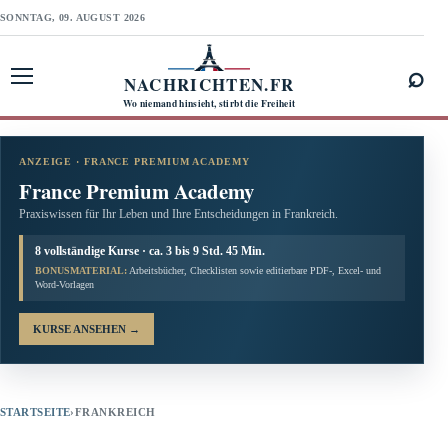
SONNTAG, 09. AUGUST 2026
⌕
NACHRICHTEN.FR
Menü öffnen
Wo niemand hinsieht, stirbt die Freiheit
ANZEIGE · FRANCE PREMIUM ACADEMY
France Premium Academy
Praxiswissen für Ihr Leben und Ihre Entscheidungen in Frankreich.
8 vollständige Kurse · ca. 3 bis 9 Std. 45 Min.
BONUSMATERIAL:
Arbeitsbücher, Checklisten sowie editierbare PDF-, Excel- und
Word-Vorlagen
KURSE ANSEHEN
→
STARTSEITE
›
FRANKREICH