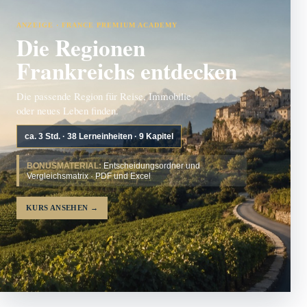
ANZEIGE · FRANCE PREMIUM ACADEMY
Die Regionen
Frankreichs entdecken
Die passende Region für Reise, Immobilie
oder neues Leben finden.
ca. 3 Std. · 38 Lerneinheiten · 9 Kapitel
BONUSMATERIAL:
Entscheidungsordner und
Vergleichsmatrix · PDF und Excel
KURS ANSEHEN
→