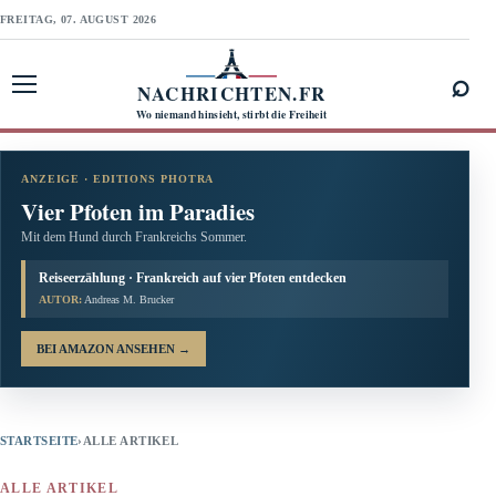
FREITAG, 07. AUGUST 2026
⌕
NACHRICHTEN.FR
Menü öffnen
Wo niemand hinsieht, stirbt die Freiheit
ANZEIGE · EDITIONS PHOTRA
Vier Pfoten im Paradies
Mit dem Hund durch Frankreichs Sommer.
Reiseerzählung · Frankreich auf vier Pfoten entdecken
AUTOR:
Andreas M. Brucker
BEI AMAZON ANSEHEN
→
STARTSEITE
›
ALLE ARTIKEL
ALLE ARTIKEL