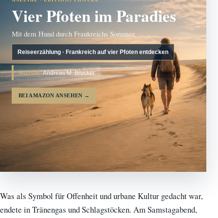
Vier Pfoten im Paradies
Mit dem Hund durch Frankreichs Sommer.
Reiseerzählung · Frankreich auf vier Pfoten entdecken
AUTOR:
Andreas M. Brucker
BEI AMAZON ANSEHEN
→
Was als Symbol für Offenheit und urbane Kultur gedacht war,
endete in Tränengas und Schlagstöcken. Am Samstagabend,