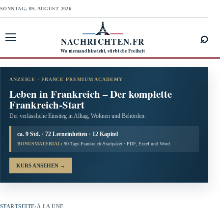
SONNTAG, 09. AUGUST 2026
⌕
NACHRICHTEN.FR
Menü öffnen
Wo niemand hinsieht, stirbt die Freiheit
ANZEIGE · FRANCE PREMIUM ACADEMY
Leben in Frankreich – Der komplette
Frankreich-Start
Der verlässliche Einstieg in Alltag, Wohnen und Behörden.
ca. 9 Std. · 72 Lerneinheiten · 12 Kapitel
BONUSMATERIAL:
90-Tage-Frankreich-Startpaket · PDF, Excel und Word
KURS ANSEHEN
→
STARTSEITE
›
À LA UNE