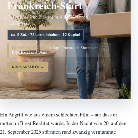
Frankreich-Start
Der verlässliche Einstieg in Alltag, Wohnen
und Behörden.
ca. 9 Std. · 72 Lerneinheiten · 12 Kapitel
BONUSMATERIAL:
90-Tage-Frankreich-Startpaket ·
PDF, Excel und Word
KURS ANSEHEN
→
Ein Angriff wie aus einem schlechten Film – nur dass er
mitten in Brest Realität wurde. In der Nacht vom 20. auf den
21. September 2025 stürmten rund zwanzig vermummte