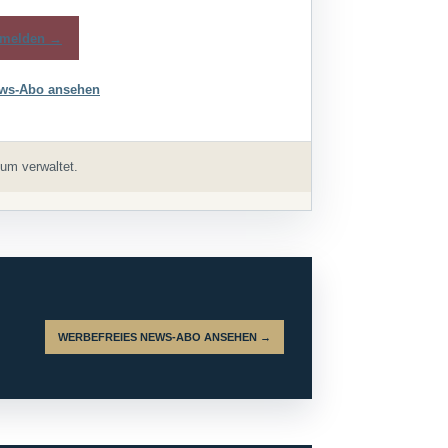
melden →
ws-Abo ansehen
um verwaltet.
WERBEFREIES NEWS-ABO ANSEHEN →