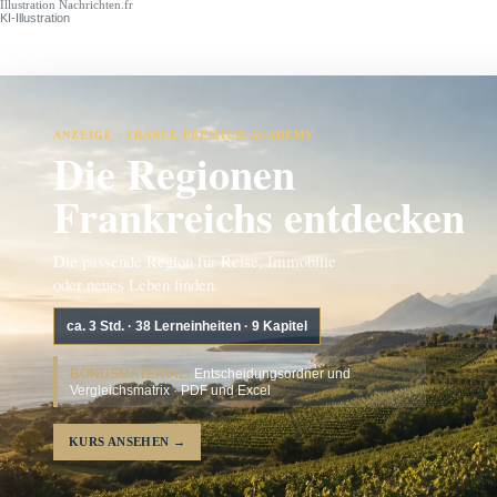
Illustration Nachrichten.fr
KI-Illustration
ANZEIGE · FRANCE PREMIUM ACADEMY
Die Regionen
Frankreichs entdecken
Die passende Region für Reise, Immobilie
oder neues Leben finden.
ca. 3 Std. · 38 Lerneinheiten · 9 Kapitel
BONUSMATERIAL:
Entscheidungsordner und
Vergleichsmatrix · PDF und Excel
KURS ANSEHEN
→