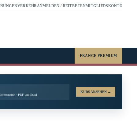
RNUNGEN
VERKEHR
ANMELDEN / BEITRETEN
MITGLIEDSKONTO
FRANCE PREMIUM
KURS ANSEHEN
→
leichsmatrix · PDF und Excel