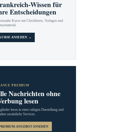
rankreich-Wissen für
hre Entscheidungen
axisnahe Kurse mit Checklisten, Vorlagen und
nusmaterial.
KURSE ANSEHEN →
RANCE PREMIUM
lle Nachrichten ohne
erbung lesen
glieder lesen in einer ruhigen Darstellung und
alten zusätzliche Services.
PREMIUM-ANGEBOT ANSEHEN