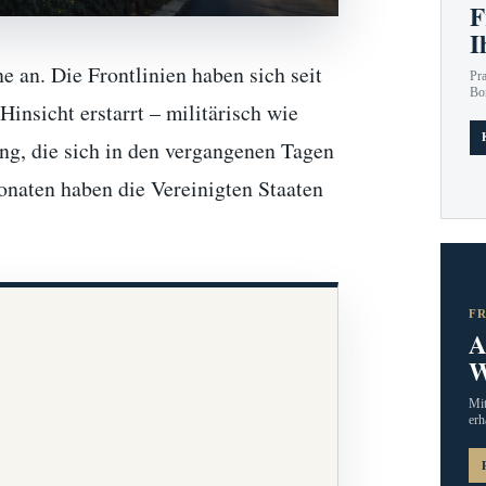
F
I
ne an. Die Frontlinien haben sich seit
Pr
Bo
Hinsicht erstarrt – militärisch wie
ng, die sich in den vergangenen Tagen
onaten haben die Vereinigten Staaten
F
A
W
Mit
erh