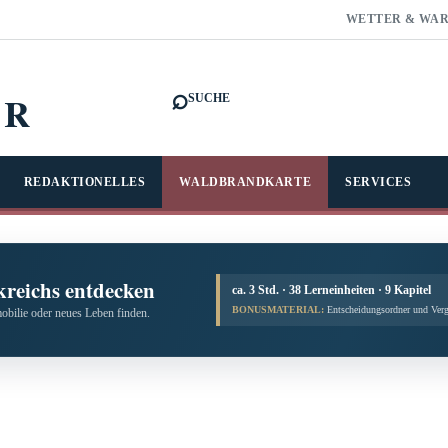
WETTER & WA
⌕
FR
SUCHE
REDAKTIONELLES
WALDBRANDKARTE
SERVICES
kreichs entdecken
ca. 3 Std. · 38 Lerneinheiten · 9 Kapitel
BONUSMATERIAL:
Entscheidungsordner und Verg
obilie oder neues Leben finden.