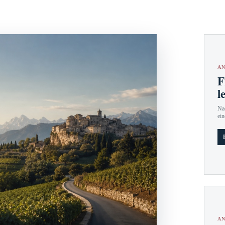
AN
F
l
Nac
ein
AN