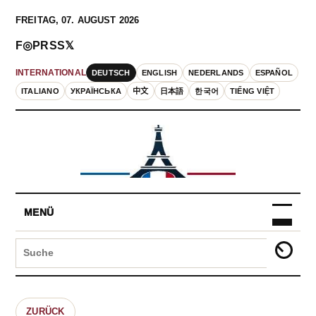
FREITAG, 07. AUGUST 2026
F
◎
P
RSS
𝕏
DEUTSCH
ENGLISH
NEDERLANDS
ESPAÑOL
INTERNATIONAL
ITALIANO
УКРАЇНСЬКА
中文
日本語
한국어
TIẾNG VIỆT
MENÜ
ZURÜCK