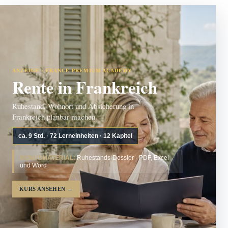
ANZEIGE · FRANCE PREMIUM ACADEMY
Rente in Frankreich
Ruhestand, Wohnort und Absicherung in
Frankreich planbar machen.
ca. 9 Std. · 72 Lerneinheiten · 12 Kapitel
BONUSMATERIAL:
Ruhestands-Dossier · PDF, Excel
und Word
KURS ANSEHEN
→