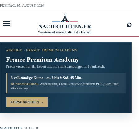
FREITAG, 07. AUGUST 2026
⌕
NACHRICHTEN.FR
Menü öffnen
Wo niemand hinsieht, stirbt die Freiheit
ANZEIGE · FRANCE PREMIUM ACADEMY
France Premium Academy
Praxiswissen für Ihr Leben und Ihre Entscheidungen in Frankreich.
8 vollständige Kurse · ca. 3 bis 9 Std. 45 Min.
BONUSMATERIAL:
Arbeitsbücher, Checklisten sowie editierbare PDF-, Excel- und
Word-Vorlagen
KURSE ANSEHEN
→
STARTSEITE
›
KULTUR