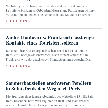
Nach den großflächigen Waldbränden in der Gironde müssen
Betroffene Schäden an Gebäuden, Hausrat und Fahrzeugen bei ihren
Versicherern anmelden. Die Branche hat die Meldefrist bis zum 31.
August verlängert und Hilfen für die vorübergehende…
ARTIKEL LESEN →
Andes-Hantavirus: Frankreich lässt enge
Kontakte eines Touristen isolieren
Bei einem französisch-argentinischen Touristen ist das Andes-
Hantavirus nachgewiesen worden. Nach seinem Aufenthalt in
Frankreich wird dort nach engen Kontaktpersonen gesucht. Die
Behörden halten das Übertragungsrisiko für sehr gering.
ARTIKEL LESEN →
Sommerbaustellen erschweren Pendlern
in Saint-Denis den Weg nach Paris
Die Sperrung eines langen Abschnitts der Metrolinie 13 trifft Saint-
Denis besonders hart. Weil zugleich an RER- und Tramstrecken
gearbeitet wird, bleiben Fahrgästen nur wenige verlässliche