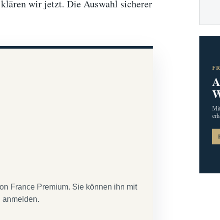
lären wir jetzt. Die Auswahl sicherer
F
A
W
Mit
erh
von France Premium. Sie können ihn mit
g anmelden.