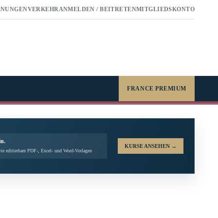
RNUNGEN
VERKEHR
ANMELDEN / BEITRETEN
MITGLIEDSKONTO
FRANCE PREMIUM
in.
KURSE ANSEHEN
→
ie editierbare PDF-, Excel- und Word-Vorlagen