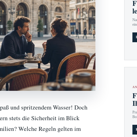
F
l
Nac
ein
AN
F
I
 Spaß und spritzendem Wasser! Doch
Pr
rn stets die Sicherheit im Blick
Bo
amilien? Welche Regeln gelten im