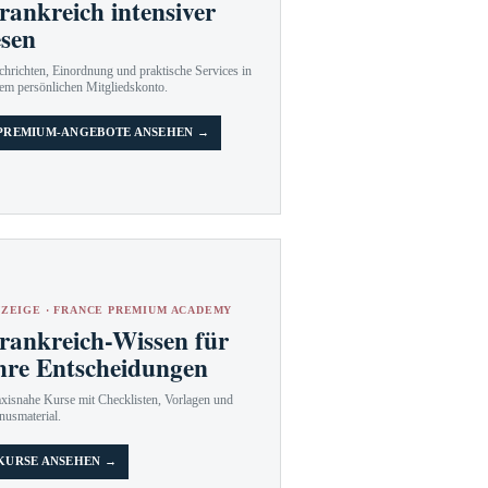
rankreich intensiver
esen
hrichten, Einordnung und praktische Services in
em persönlichen Mitgliedskonto.
PREMIUM-ANGEBOTE ANSEHEN →
ZEIGE · FRANCE PREMIUM ACADEMY
rankreich-Wissen für
hre Entscheidungen
axisnahe Kurse mit Checklisten, Vorlagen und
nusmaterial.
KURSE ANSEHEN →