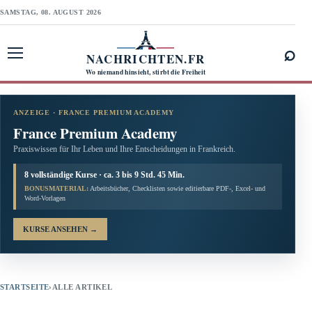
SAMSTAG, 08. AUGUST 2026
⌕
NACHRICHTEN.FR
Menü öffnen
Wo niemand hinsieht, stirbt die Freiheit
ANZEIGE · FRANCE PREMIUM ACADEMY
France Premium Academy
Praxiswissen für Ihr Leben und Ihre Entscheidungen in Frankreich.
8 vollständige Kurse · ca. 3 bis 9 Std. 45 Min.
BONUSMATERIAL:
Arbeitsbücher, Checklisten sowie editierbare PDF-, Excel- und
Word-Vorlagen
KURSE ANSEHEN
→
STARTSEITE
›
ALLE ARTIKEL