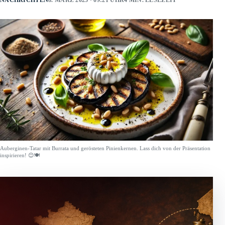
NACHRICHTEN
8. MÄRZ 2025 · 09:21 UHR
4 MIN. LESEZEIT
Auberginen-Tatar mit Burrata und gerösteten Pinienkernen. Lass dich von der Präsentation
inspirieren! 😊🍽️