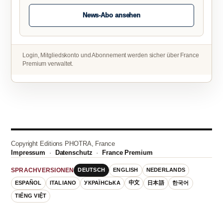
News-Abo ansehen
Login, Mitgliedskonto und Abonnement werden sicher über France
Premium verwaltet.
Copyright Editions PHOTRA, France
Impressum
·
Datenschutz
·
France Premium
DEUTSCH
ENGLISH
NEDERLANDS
SPRACHVERSIONEN
ESPAÑOL
ITALIANO
УКРАЇНСЬКА
中文
日本語
한국어
TIẾNG VIỆT