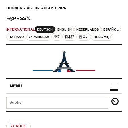
DONNERSTAG, 06. AUGUST 2026
F
◎
P
RSS
𝕏
DEUTSCH
ENGLISH
NEDERLANDS
ESPAÑOL
INTERNATIONAL
ITALIANO
УКРАЇНСЬКА
中文
日本語
한국어
TIẾNG VIỆT
MENÜ
ZURÜCK