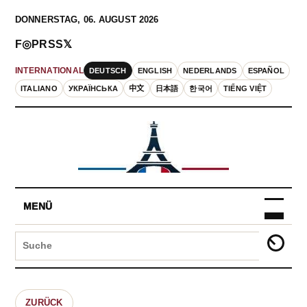
DONNERSTAG, 06. AUGUST 2026
F
◎
P
RSS
𝕏
DEUTSCH
ENGLISH
NEDERLANDS
ESPAÑOL
INTERNATIONAL
ITALIANO
УКРАЇНСЬКА
中文
日本語
한국어
TIẾNG VIỆT
MENÜ
ZURÜCK