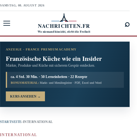
SAMSTAG, 08. AUGUST 2026
⌕
NACHRICHTEN.FR
Menü öffnen
Wo niemand hinsieht, stirbt die Freiheit
ANZEIGE · FRANCE PREMIUM ACADEMY
Französische Küche wie ein Insider
Märkte, Produkte und Küche mit sicherem Gespür entdecken.
ca. 4 Std. 30 Min. · 50 Lerneinheiten · 22 Rezepte
BONUSMATERIAL:
Markt- und Menübegleiter · PDF, Excel und Word
KURS ANSEHEN
→
STARTSEITE
›
INTERNATIONAL
INTERNATIONAL