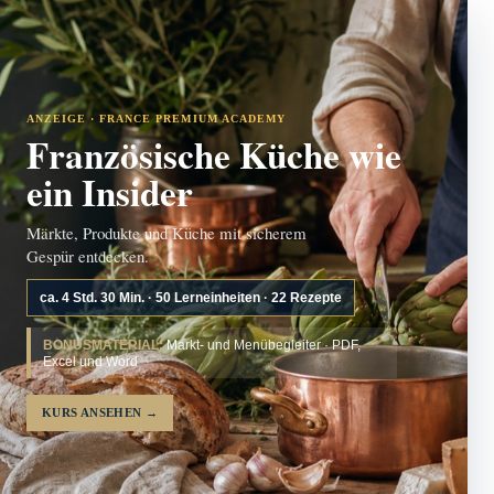
ANZEIGE · FRANCE PREMIUM ACADEMY
Französische Küche wie
ein Insider
Märkte, Produkte und Küche mit sicherem
Gespür entdecken.
ca. 4 Std. 30 Min. · 50 Lerneinheiten · 22 Rezepte
BONUSMATERIAL:
Markt- und Menübegleiter · PDF,
Excel und Word
KURS ANSEHEN
→