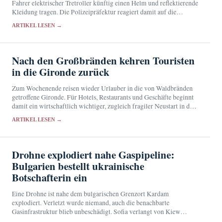
Fahrer elektrischer Tretroller künftig einen Helm und reflektierende
Kleidung tragen. Die Polizeipräfektur reagiert damit auf die
Zunahme schwerer Unfälle.
ARTIKEL LESEN →
Nach den Großbränden kehren Touristen
in die Gironde zurück
Zum Wochenende reisen wieder Urlauber in die von Waldbränden
getroffene Gironde. Für Hotels, Restaurants und Geschäfte beginnt
damit ein wirtschaftlich wichtiger, zugleich fragiler Neustart in der
Hochsaison.
ARTIKEL LESEN →
Drohne explodiert nahe Gaspipeline:
Bulgarien bestellt ukrainische
Botschafterin ein
Eine Drohne ist nahe dem bulgarischen Grenzort Kardam
explodiert. Verletzt wurde niemand, auch die benachbarte
Gasinfrastruktur blieb unbeschädigt. Sofia verlangt von Kiew
Aufklärung über die Herkunft des Fluggeräts.