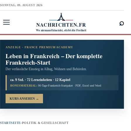
SONNTAG, 09. AUGUST 2026
⌕
NACHRICHTEN.FR
Menü öffnen
Wo niemand hinsieht, stirbt die Freiheit
ANZEIGE · FRANCE PREMIUM ACADEMY
Leben in Frankreich – Der komplette
Frankreich-Start
Der verlässliche Einstieg in Alltag, Wohnen und Behörden.
ca. 9 Std. · 72 Lerneinheiten · 12 Kapitel
BONUSMATERIAL:
90-Tage-Frankreich-Startpaket · PDF, Excel und Word
KURS ANSEHEN
→
STARTSEITE
›
POLITIK & GESELLSCHAFT