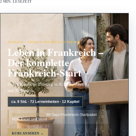
2 MIN. LESEZEIT
ANZEIGE · FRANCE PREMIUM ACADEMY
Leben in Frankreich –
Der komplette
Frankreich-Start
Der verlässliche Einstieg in Alltag, Wohnen
und Behörden.
ca. 9 Std. · 72 Lerneinheiten · 12 Kapitel
BONUSMATERIAL:
90-Tage-Frankreich-Startpaket ·
PDF, Excel und Word
KURS ANSEHEN
→