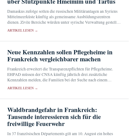
über Stützpunkte Hmeimim und Tartus
Damaskus zufolge sollen die russischen Militäranlagen an Syriens
Mittelmeerküste künftig als gemeinsame Ausbildungszentren
dienen. Zivile Bereiche würden unter syrische Verwaltung gestellt.
Eine Bestätigung aus Moskau steht noch aus.
ARTIKEL LESEN →
Neue Kennzahlen sollen Pflegeheime in
Frankreich vergleichbarer machen
Frankreich erweitert die Transparenzpflichten für Pflegeheime.
EHPAD müssen der CNSA künftig jährlich drei zusätzliche
Kennzahlen melden, die Familien bei der Suche nach einem
geeigneten Heimplatz helfen sollen.
ARTIKEL LESEN →
Waldbrandgefahr in Frankreich:
Tausende interessieren sich für die
freiwillige Feuerwehr
In 37 französischen Départements gilt am 10. August ein hohes