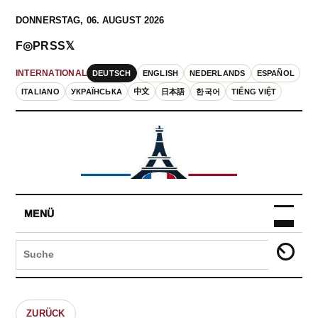
DONNERSTAG, 06. AUGUST 2026
F
◎
P
RSS
𝕏
DEUTSCH
ENGLISH
NEDERLANDS
ESPAÑOL
INTERNATIONAL
ITALIANO
УКРАЇНСЬКА
中文
日本語
한국어
TIẾNG VIỆT
MENÜ
ZURÜCK