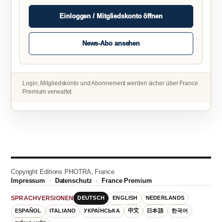
Einloggen / Mitgliedskonto öffnen
News-Abo ansehen
Login, Mitgliedskonto und Abonnement werden sicher über France
Premium verwaltet.
Copyright Editions PHOTRA, France
Impressum
·
Datenschutz
·
France Premium
DEUTSCH
ENGLISH
NEDERLANDS
SPRACHVERSIONEN
ESPAÑOL
ITALIANO
УКРАЇНСЬКА
中文
日本語
한국어