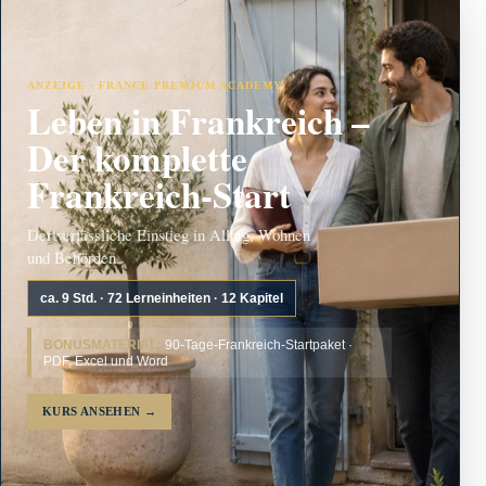
ANZEIGE · FRANCE PREMIUM ACADEMY
Leben in Frankreich –
Der komplette
Frankreich-Start
Der verlässliche Einstieg in Alltag, Wohnen
und Behörden.
ca. 9 Std. · 72 Lerneinheiten · 12 Kapitel
BONUSMATERIAL:
90-Tage-Frankreich-Startpaket ·
PDF, Excel und Word
KURS ANSEHEN
→