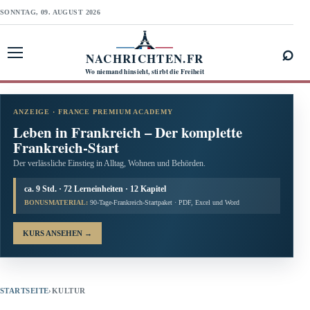
SONNTAG, 09. AUGUST 2026
⌕
NACHRICHTEN.FR
Menü öffnen
Wo niemand hinsieht, stirbt die Freiheit
ANZEIGE · FRANCE PREMIUM ACADEMY
Leben in Frankreich – Der komplette
Frankreich-Start
Der verlässliche Einstieg in Alltag, Wohnen und Behörden.
ca. 9 Std. · 72 Lerneinheiten · 12 Kapitel
BONUSMATERIAL:
90-Tage-Frankreich-Startpaket · PDF, Excel und Word
KURS ANSEHEN
→
STARTSEITE
›
KULTUR