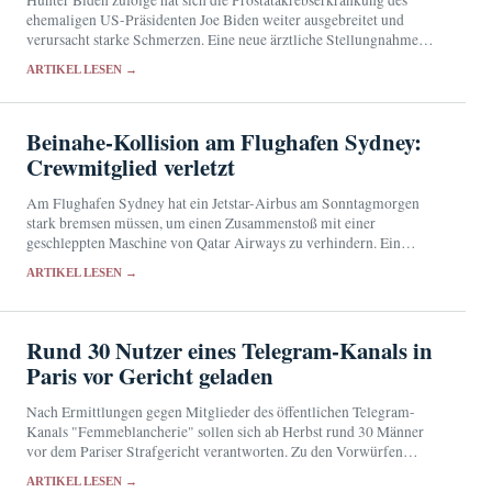
ehemaligen US-Präsidenten Joe Biden weiter ausgebreitet und
verursacht starke Schmerzen. Eine neue ärztliche Stellungnahme
liegt bislang nicht vor.
ARTIKEL LESEN →
Beinahe-Kollision am Flughafen Sydney:
Crewmitglied verletzt
Am Flughafen Sydney hat ein Jetstar-Airbus am Sonntagmorgen
stark bremsen müssen, um einen Zusammenstoß mit einer
geschleppten Maschine von Qatar Airways zu verhindern. Ein
Besatzungsmitglied wurde verletzt, die Behörden untersuchen den
ARTIKEL LESEN →
Vorfall.
Rund 30 Nutzer eines Telegram-Kanals in
Paris vor Gericht geladen
Nach Ermittlungen gegen Mitglieder des öffentlichen Telegram-
Kanals "Femmeblancherie" sollen sich ab Herbst rund 30 Männer
vor dem Pariser Strafgericht verantworten. Zu den Vorwürfen
gehört die Aufstachelung zum Hass gegen Frauen.
ARTIKEL LESEN →