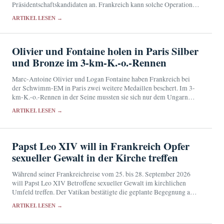
Präsidentschaftskandidaten an. Frankreich kann solche Operationen
inzwischen früh erkennen, doch die neue Schutzarchitektur greift
ARTIKEL LESEN →
noch nicht vollständig.
Olivier und Fontaine holen in Paris Silber
und Bronze im 3-km-K.-o.-Rennen
Marc-Antoine Olivier und Logan Fontaine haben Frankreich bei
der Schwimm-EM in Paris zwei weitere Medaillen beschert. Im 3-
km-K.-o.-Rennen in der Seine mussten sie sich nur dem Ungarn
David Betlehem geschlagen geben.
ARTIKEL LESEN →
Papst Leo XIV will in Frankreich Opfer
sexueller Gewalt in der Kirche treffen
Während seiner Frankreichreise vom 25. bis 28. September 2026
will Papst Leo XIV Betroffene sexueller Gewalt im kirchlichen
Umfeld treffen. Der Vatikan bestätigte die geplante Begegnung am
Freitag, nannte aber noch keine Einzelheiten.
ARTIKEL LESEN →