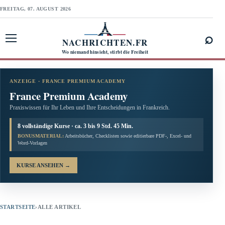
FREITAG, 07. AUGUST 2026
⌕
NACHRICHTEN.FR
Menü öffnen
Wo niemand hinsieht, stirbt die Freiheit
ANZEIGE · FRANCE PREMIUM ACADEMY
France Premium Academy
Praxiswissen für Ihr Leben und Ihre Entscheidungen in Frankreich.
8 vollständige Kurse · ca. 3 bis 9 Std. 45 Min.
BONUSMATERIAL:
Arbeitsbücher, Checklisten sowie editierbare PDF-, Excel- und
Word-Vorlagen
KURSE ANSEHEN
→
STARTSEITE
›
ALLE ARTIKEL