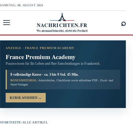
SAMSTAG, 08. AUGUST 2026
⌕
NACHRICHTEN.FR
Menü öffnen
Wo niemand hinsieht, stirbt die Freiheit
ANZEIGE · FRANCE PREMIUM ACADEMY
France Premium Academy
Praxiswissen für Ihr Leben und Ihre Entscheidungen in Frankreich.
8 vollständige Kurse · ca. 3 bis 9 Std. 45 Min.
BONUSMATERIAL:
Arbeitsbücher, Checklisten sowie editierbare PDF-, Excel- und
Word-Vorlagen
KURSE ANSEHEN
→
STARTSEITE
›
ALLE ARTIKEL