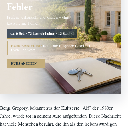
Fehler
Prüfen, verhandeln und kaufen – ohne
kostspielige Fehler.
ca. 9 Std. · 72 Lerneinheiten · 12 Kapitel
BONUSMATERIAL:
Kauf-Due-Diligence-Paket · PDF,
Excel und Word
KURS ANSEHEN
→
Benji Gregory, bekannt aus der Kultserie "Alf" der 1980er
Jahre, wurde tot in seinem Auto aufgefunden. Diese Nachricht
hat viele Menschen berührt, die ihn als den liebenswürdigen