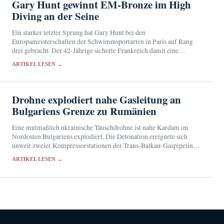
Gary Hunt gewinnt EM-Bronze im High
Diving an der Seine
Ein starker letzter Sprung hat Gary Hunt bei den
Europameisterschaften der Schwimmsportarten in Paris auf Rang
drei gebracht. Der 42-Jährige sicherte Frankreich damit eine
Medaille vor heimischem Publikum.
ARTIKEL LESEN →
Drohne explodiert nahe Gasleitung an
Bulgariens Grenze zu Rumänien
Eine mutmaßlich ukrainische Täuschdrohne ist nahe Kardam im
Nordosten Bulgariens explodiert. Die Detonation ereignete sich
unweit zweier Kompressorstationen der Trans-Balkan-Gaspipeline;
Verletzte oder Schäden wurden nicht gemeldet.
ARTIKEL LESEN →