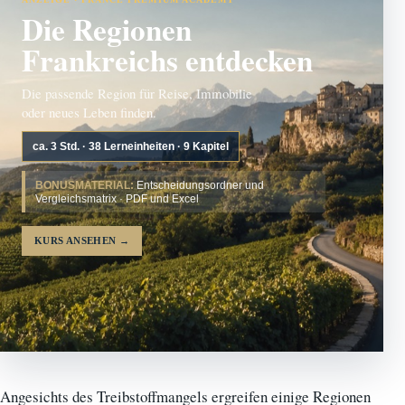
Die Regionen
Frankreichs entdecken
Die passende Region für Reise, Immobilie
oder neues Leben finden.
ca. 3 Std. · 38 Lerneinheiten · 9 Kapitel
BONUSMATERIAL:
Entscheidungsordner und
Vergleichsmatrix · PDF und Excel
KURS ANSEHEN
→
Angesichts des Treibstoffmangels ergreifen einige Regionen