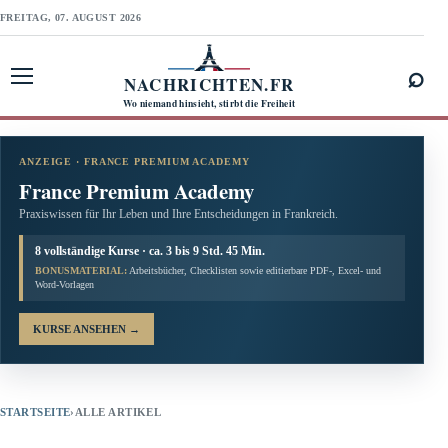
FREITAG, 07. AUGUST 2026
⌕
NACHRICHTEN.FR
Menü öffnen
Wo niemand hinsieht, stirbt die Freiheit
ANZEIGE · FRANCE PREMIUM ACADEMY
France Premium Academy
Praxiswissen für Ihr Leben und Ihre Entscheidungen in Frankreich.
8 vollständige Kurse · ca. 3 bis 9 Std. 45 Min.
BONUSMATERIAL:
Arbeitsbücher, Checklisten sowie editierbare PDF-, Excel- und
Word-Vorlagen
KURSE ANSEHEN
→
STARTSEITE
›
ALLE ARTIKEL