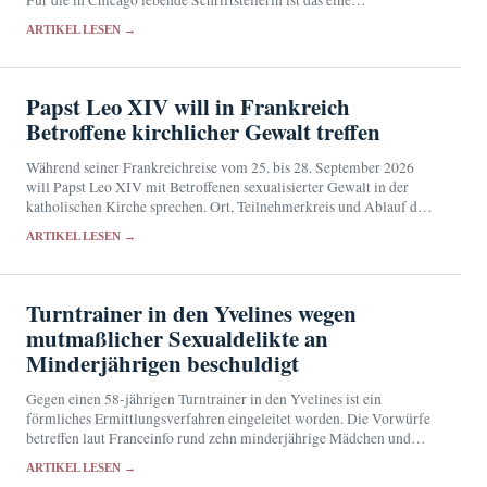
Für die in Chicago lebende Schriftstellerin ist das eine
bemerkenswerte Anerkennung ihres englischsprachigen Werks.
ARTIKEL LESEN →
Papst Leo XIV will in Frankreich
Betroffene kirchlicher Gewalt treffen
Während seiner Frankreichreise vom 25. bis 28. September 2026
will Papst Leo XIV mit Betroffenen sexualisierter Gewalt in der
katholischen Kirche sprechen. Ort, Teilnehmerkreis und Ablauf der
Begegnung sind noch nicht bekannt.
ARTIKEL LESEN →
Turntrainer in den Yvelines wegen
mutmaßlicher Sexualdelikte an
Minderjährigen beschuldigt
Gegen einen 58-jährigen Turntrainer in den Yvelines ist ein
förmliches Ermittlungsverfahren eingeleitet worden. Die Vorwürfe
betreffen laut Franceinfo rund zehn minderjährige Mädchen und
reichen von sexuellen Übergriffen bis zu Belästigung und Gewalt.
ARTIKEL LESEN →