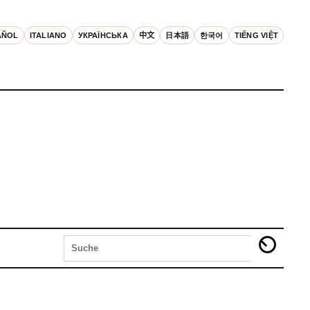
AÑOL
ITALIANO
УКРАЇНСЬКА
中文
日本語
한국어
TIẾNG VIỆT