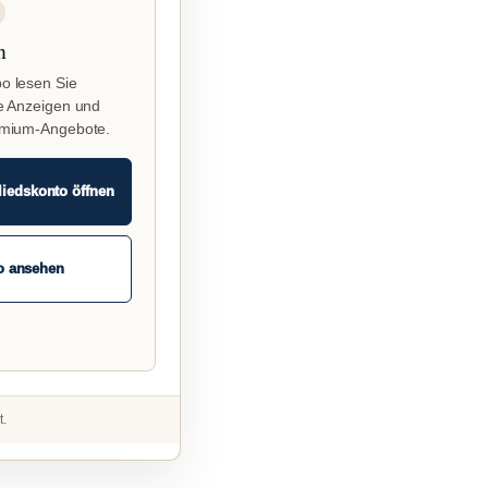
n
o lesen Sie
e Anzeigen und
emium-Angebote.
liedskonto öffnen
o ansehen
t.