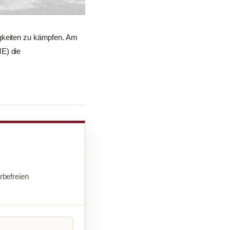
igkeiten zu kämpfen. Am
ME) die
befreien