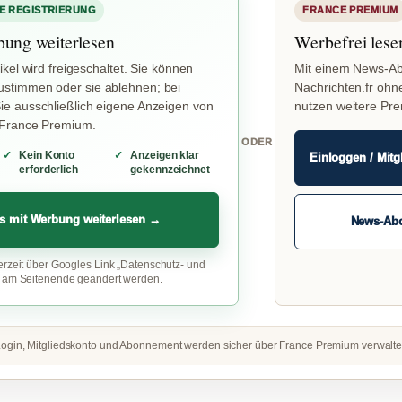
E REGISTRIERUNG
FRANCE PREMIUM
bung weiterlesen
Werbefrei lese
ikel wird freigeschaltet. Sie können
Mit einem News-Ab
stimmen oder sie ablehnen; bei
Nachrichten.fr ohn
e ausschließlich eigene Anzeigen von
nutzen weitere Pr
 France Premium.
ODER
Kein Konto
Anzeigen klar
Einloggen / Mitg
erforderlich
gekennzeichnet
s mit Werbung weiterlesen →
News-Ab
erzeit über Googles Link „Datenschutz- und
“ am Seitenende geändert werden.
ogin, Mitgliedskonto und Abonnement werden sicher über France Premium verwalte