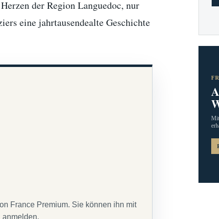
im Herzen der Region Languedoc, nur
ziers eine jahrtausendealte Geschichte
F
A
W
Mit
erh
von France Premium. Sie können ihn mit
g anmelden.