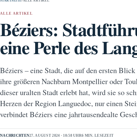
STARTSEITE
›
ALLE ARTIKEL
ALLE ARTIKEL
Béziers: Stadtfüh
eine Perle des La
Béziers – eine Stadt, die auf den ersten Blick 
ihre größeren Nachbarn Montpellier oder To
dieser uralten Stadt erlebt hat, wird sie so sc
Herzen der Region Languedoc, nur einen Stei
verbindet Béziers eine jahrtausendealte Ges
NACHRICHTEN
27. AUGUST 2024 · 10:58 UHR
6 MIN. LESEZEIT