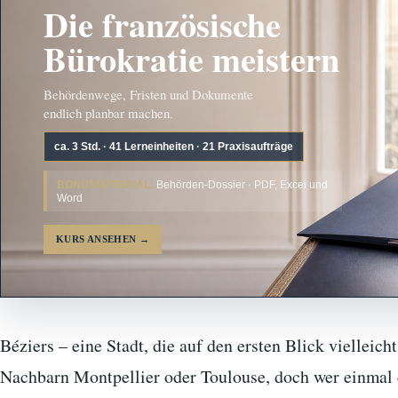
Die französische
Bürokratie meistern
Behördenwege, Fristen und Dokumente
endlich planbar machen.
ca. 3 Std. · 41 Lerneinheiten · 21 Praxisaufträge
BONUSMATERIAL:
Behörden-Dossier · PDF, Excel und
Word
KURS ANSEHEN
→
Béziers – eine Stadt, die auf den ersten Blick vielleich
Nachbarn Montpellier oder Toulouse, doch wer einmal d