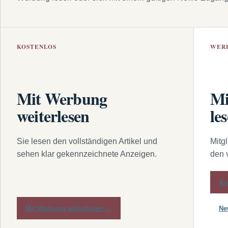
KOSTENLOS
WER
Mit Werbung
Mi
weiterlesen
le
Sie lesen den vollständigen Artikel und
Mitg
sehen klar gekennzeichnete Anzeigen.
den 
An
Mit Werbung weiterlesen →
Ne