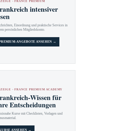
ZEIGE · FRANCE PREMIUM
rankreich intensiver
esen
hrichten, Einordnung und praktische Services in
em persönlichen Mitgliedskonto.
PREMIUM-ANGEBOTE ANSEHEN →
ZEIGE · FRANCE PREMIUM ACADEMY
rankreich-Wissen für
hre Entscheidungen
axisnahe Kurse mit Checklisten, Vorlagen und
nusmaterial.
KURSE ANSEHEN →