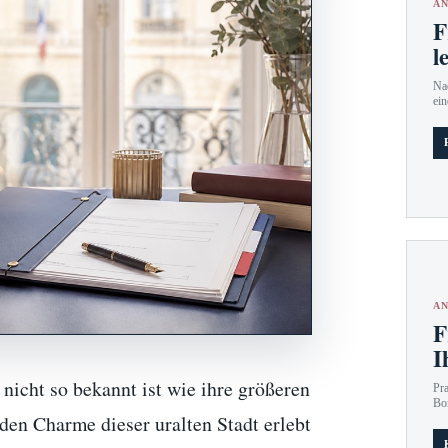
AN
F
l
Nac
ein
AN
F
I
t nicht so bekannt ist wie ihre größeren
Pr
Bo
en Charme dieser uralten Stadt erlebt