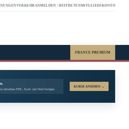
RNUNGEN
VERKEHR
ANMELDEN / BEITRETEN
MITGLIEDSKONTO
FRANCE PREMIUM
in.
KURSE ANSEHEN
→
ie editierbare PDF-, Excel- und Word-Vorlagen