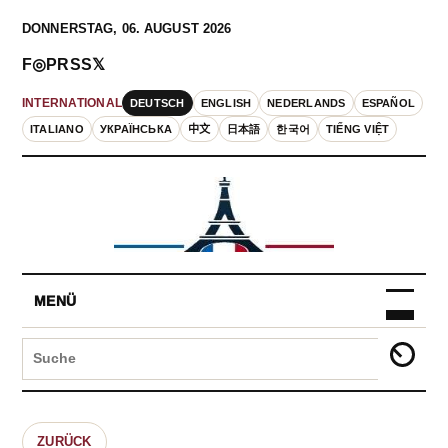
DONNERSTAG, 06. AUGUST 2026
F
◎
P
RSS
𝕏
DEUTSCH
ENGLISH
NEDERLANDS
ESPAÑOL
INTERNATIONAL
ITALIANO
УКРАЇНСЬКА
中文
日本語
한국어
TIẾNG VIỆT
MENÜ
ZURÜCK