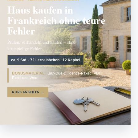
Haus kaufen in
Frankreich ohne teure
Fehler
Prüfen, verhandeln und kaufen – ohne
kostspielige Fehler.
ca. 9 Std. · 72 Lerneinheiten · 12 Kapitel
BONUSMATERIAL:
Kauf-Due-Diligence-Paket · PDF,
Excel und Word
KURS ANSEHEN
→