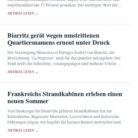
Satellitendaten um 37 Prozent gesunken. Der niedrigste Wert der
verfügbaren Jahresreihe stützt den umweltpolitischen Kurs von
ARTIKEL LESEN →
Präsident Luiz Inácio Lula da…
Biarritz gerät wegen umstrittenen
Quartiersnamens erneut unter Druck
Die Vereinigung Mémoires et Partages fordert von Biarritz, die
Bezeichnung "La Négresse" auch für das Quartier aufzugeben. Die
Stadt prüft das Schreiben; vorausgegangen sind mehrere Urteile
und die Umbenennung einer Straße.
ARTIKEL LESEN →
Frankreichs Strandkabinen erleben einen
neuen Sommer
Von Dunkerque bis Deauville gehören Strandkabinen fest zur
Küstenkultur. Begrenzte Mietzeiten, Losverfahren und historische
Führungen zeigen, wie begehrt die kleinen Bauten inzwischen sind.
ARTIKEL LESEN →