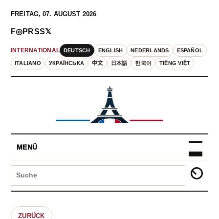
FREITAG, 07. AUGUST 2026
F
◎
P
RSS
𝕏
DEUTSCH
ENGLISH
NEDERLANDS
ESPAÑOL
INTERNATIONAL
ITALIANO
УКРАЇНСЬКА
中文
日本語
한국어
TIẾNG VIỆT
MENÜ
ZURÜCK