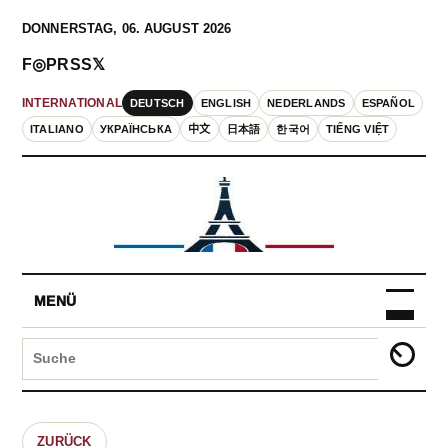
DONNERSTAG, 06. AUGUST 2026
F
◎
P
RSS
𝕏
DEUTSCH
ENGLISH
NEDERLANDS
ESPAÑOL
INTERNATIONAL
ITALIANO
УКРАЇНСЬКА
中文
日本語
한국어
TIẾNG VIỆT
MENÜ
ZURÜCK