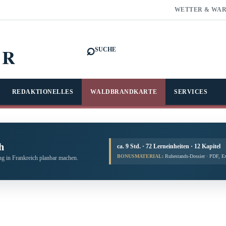
WETTER & WA
⌕
FR
SUCHE
REDAKTIONELLES
WALDBRANDKARTE
SERVICES
h
ca. 9 Std. · 72 Lerneinheiten · 12 Kapitel
BONUSMATERIAL:
Ruhestands-Dossier · PDF, E
g in Frankreich planbar machen.