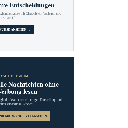
hre Entscheidungen
axisnahe Kurse mit Checklisten, Vorlagen und
nusmaterial.
KURSE ANSEHEN →
RANCE PREMIUM
lle Nachrichten ohne
erbung lesen
glieder lesen in einer ruhigen Darstellung und
alten zusätzliche Services.
PREMIUM-ANGEBOT ANSEHEN