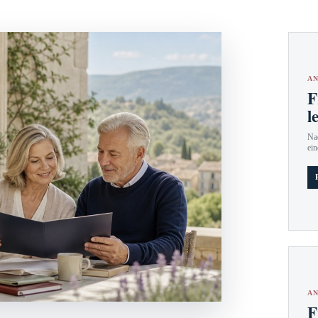
AN
F
l
Nac
ein
AN
F