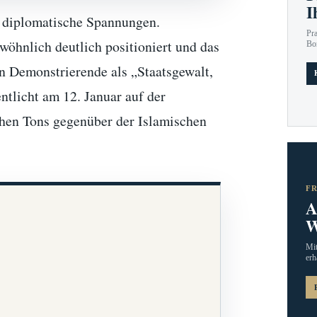
I
ür diplomatische Spannungen.
Pr
öhnlich deutlich positioniert und das
Bo
en Demonstrierende als „Staatsgewalt,
entlicht am 12. Januar auf der
chen Tons gegenüber der Islamischen
F
A
W
Mit
erh