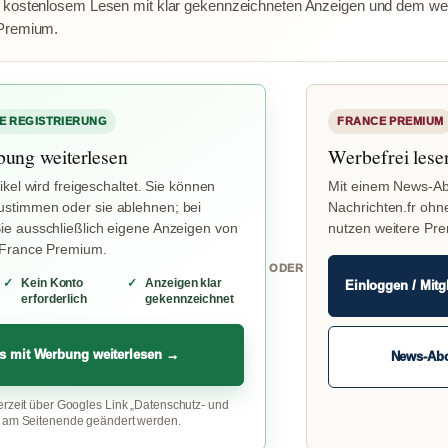
 kostenlosem Lesen mit klar gekennzeichneten Anzeigen und dem wer
Premium.
E REGISTRIERUNG
FRANCE PREMIUM
bung weiterlesen
Werbefrei lese
ikel wird freigeschaltet. Sie können
Mit einem News-Ab
stimmen oder sie ablehnen; bei
Nachrichten.fr ohn
e ausschließlich eigene Anzeigen von
nutzen weitere Pr
 France Premium.
ODER
Kein Konto
Anzeigen klar
Einloggen / Mitg
erforderlich
gekennzeichnet
s mit Werbung weiterlesen →
News-Ab
erzeit über Googles Link „Datenschutz- und
“ am Seitenende geändert werden.