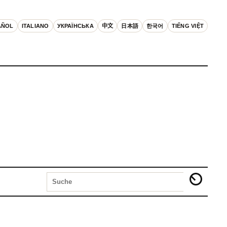
AÑOL
ITALIANO
УКРАЇНСЬКА
中文
日本語
한국어
TIẾNG VIỆT