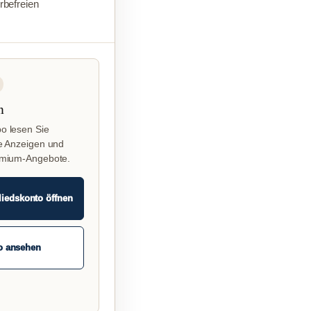
befreien
n
o lesen Sie
e Anzeigen und
emium-Angebote.
liedskonto öffnen
o ansehen