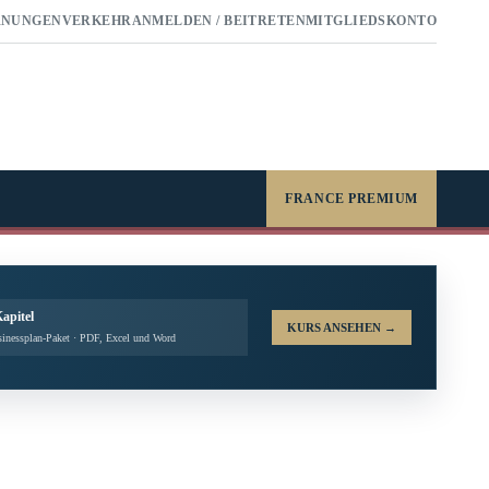
RNUNGEN
VERKEHR
ANMELDEN / BEITRETEN
MITGLIEDSKONTO
FRANCE PREMIUM
Kapitel
KURS ANSEHEN
→
inessplan-Paket · PDF, Excel und Word