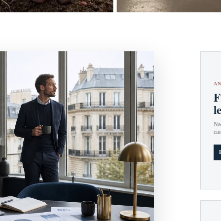
AN
F
l
Nac
ein