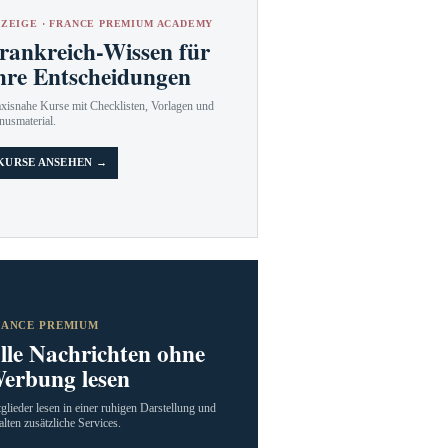
ZEIGE · FRANCE PREMIUM ACADEMY
rankreich-Wissen für
hre Entscheidungen
axisnahe Kurse mit Checklisten, Vorlagen und
nusmaterial.
KURSE ANSEHEN →
RANCE PREMIUM
lle Nachrichten ohne
erbung lesen
glieder lesen in einer ruhigen Darstellung und
alten zusätzliche Services.