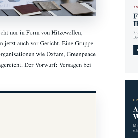
AN
F
I
cht nur in Form von Hitzewellen,
Pr
Bo
 jetzt auch vor Gericht. Eine Gruppe
sorganisationen wie Oxfam, Greenpeace
ngereicht. Der Vorwurf: Versagen bei
F
A
W
Mit
erh