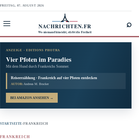
FREITAG, 07. AUGUST 2026
⌕
NACHRICHTEN.FR
Menü öffnen
Wo niemand hinsieht, stirbt die Freiheit
ANZEIGE · EDITIONS PHOTRA
Vier Pfoten im Paradies
Mit dem Hund durch Frankreichs Sommer.
Reiseerzählung · Frankreich auf vier Pfoten entdecken
AUTOR:
Andreas M. Brucker
BEI AMAZON ANSEHEN
→
STARTSEITE
›
FRANKREICH
FRANKREICH