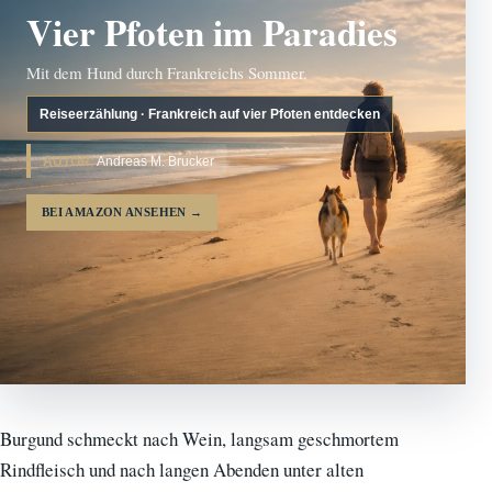
Vier Pfoten im Paradies
Mit dem Hund durch Frankreichs Sommer.
Reiseerzählung · Frankreich auf vier Pfoten entdecken
AUTOR:
Andreas M. Brucker
BEI AMAZON ANSEHEN
→
Burgund schmeckt nach Wein, langsam geschmortem
Rindfleisch und nach langen Abenden unter alten