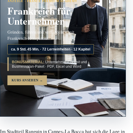
ANZEIGE · FRANCE PREMIUM ACADEMY
Frankreich für
Unternehmer
Gründen, führen und verhandeln – mit
Frankreich-Kompetenz.
ca. 9 Std. 45 Min. · 72 Lerneinheiten · 12 Kapitel
BONUSMATERIAL:
Unternehmer-Cockpit und
Businessplan-Paket · PDF, Excel und Word
KURS ANSEHEN
→
Im Stadtteil Ranguin in Cannes-La Bocca hat sich die Lage in