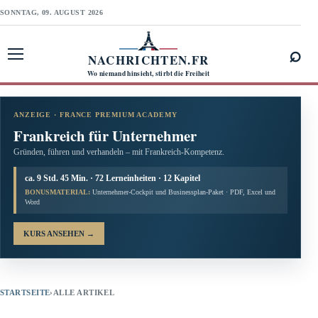
SONNTAG, 09. AUGUST 2026
⌕
NACHRICHTEN.FR
Menü öffnen
Wo niemand hinsieht, stirbt die Freiheit
ANZEIGE · FRANCE PREMIUM ACADEMY
Frankreich für Unternehmer
Gründen, führen und verhandeln – mit Frankreich-Kompetenz.
ca. 9 Std. 45 Min. · 72 Lerneinheiten · 12 Kapitel
BONUSMATERIAL:
Unternehmer-Cockpit und Businessplan-Paket · PDF, Excel und
Word
KURS ANSEHEN
→
STARTSEITE
›
ALLE ARTIKEL