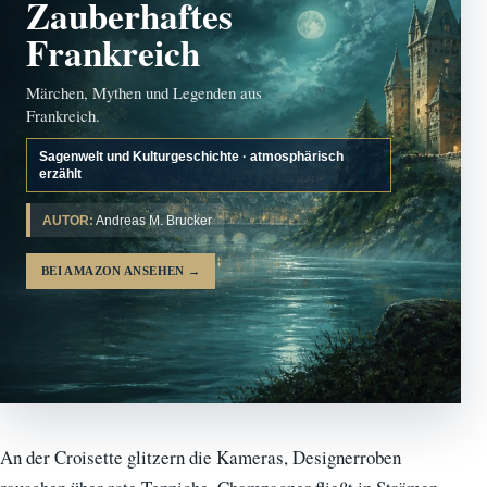
Zauberhaftes
Frankreich
Märchen, Mythen und Legenden aus
Frankreich.
Sagenwelt und Kulturgeschichte · atmosphärisch
erzählt
AUTOR:
Andreas M. Brucker
BEI AMAZON ANSEHEN
→
An der Croisette glitzern die Kameras, Designerroben