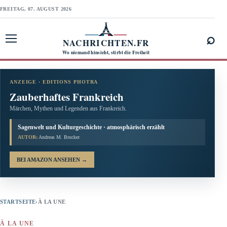
FREITAG, 07. AUGUST 2026
⌕
NACHRICHTEN.FR
Menü öffnen
Wo niemand hinsieht, stirbt die Freiheit
ANZEIGE · EDITIONS PHOTRA
Zauberhaftes Frankreich
Märchen, Mythen und Legenden aus Frankreich.
Sagenwelt und Kulturgeschichte · atmosphärisch erzählt
AUTOR:
Andreas M. Brucker
BEI AMAZON ANSEHEN
→
STARTSEITE
›
À LA UNE
À LA UNE