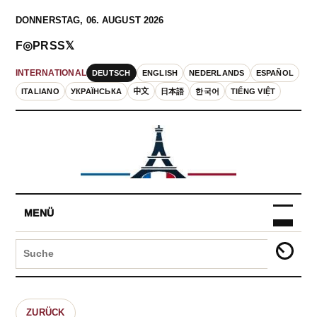
DONNERSTAG, 06. AUGUST 2026
F
◎
P
RSS
𝕏
DEUTSCH
ENGLISH
NEDERLANDS
ESPAÑOL
INTERNATIONAL
ITALIANO
УКРАЇНСЬКА
中文
日本語
한국어
TIẾNG VIỆT
MENÜ
ZURÜCK