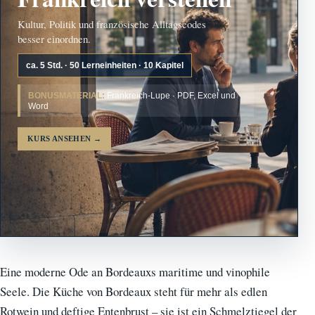
Kultur, Politik und französische Alltagscodes
besser einordnen.
ca. 5 Std. · 50 Lerneinheiten · 10 Kapitel
BONUSMATERIAL:
Frankreich-Lupe · PDF, Excel und
Word
KURS ANSEHEN
→
Eine moderne Ode an Bordeauxs maritime und vinophile
Seele. Die Küche von Bordeaux steht für mehr als edlen
Rotwein und deftige Entenbrust – sie ist ein Schmelztiegel der