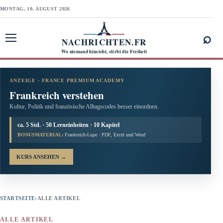
MONTAG, 10. AUGUST 2026
⌕
NACHRICHTEN.FR
Menü öffnen
Wo niemand hinsieht, stirbt die Freiheit
ANZEIGE · FRANCE PREMIUM ACADEMY
Frankreich verstehen
Kultur, Politik und französische Alltagscodes besser einordnen.
ca. 5 Std. · 50 Lerneinheiten · 10 Kapitel
BONUSMATERIAL:
Frankreich-Lupe · PDF, Excel und Word
KURS ANSEHEN
→
STARTSEITE
›
ALLE ARTIKEL
ALLE ARTIKEL