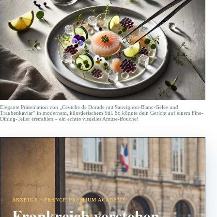
Elegante Präsentation von „Ceviche de Dorade mit Sauvignon-Blanc-Gelee und
Traubenkaviar“ in modernem, künstlerischem Stil. So könnte dein Gericht auf einem Fine-
Dining-Teller erstrahlen – ein echtes visuelles Amuse-Bouche!
ANZEIGE · FRANCE PREMIUM ACADEMY
Frankreich verstehen