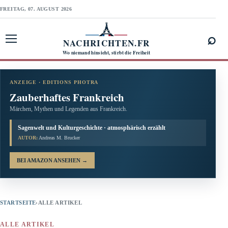
FREITAG, 07. AUGUST 2026
⌕
NACHRICHTEN.FR
Menü öffnen
Wo niemand hinsieht, stirbt die Freiheit
ANZEIGE · EDITIONS PHOTRA
Zauberhaftes Frankreich
Märchen, Mythen und Legenden aus Frankreich.
Sagenwelt und Kulturgeschichte · atmosphärisch erzählt
AUTOR:
Andreas M. Brucker
BEI AMAZON ANSEHEN
→
STARTSEITE
›
ALLE ARTIKEL
ALLE ARTIKEL