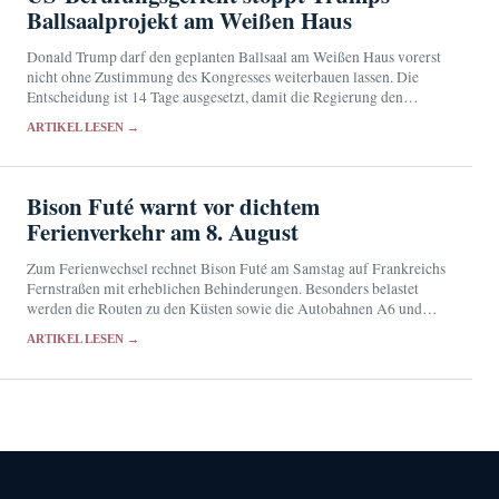
Ballsaalprojekt am Weißen Haus
Donald Trump darf den geplanten Ballsaal am Weißen Haus vorerst
nicht ohne Zustimmung des Kongresses weiterbauen lassen. Die
Entscheidung ist 14 Tage ausgesetzt, damit die Regierung den
Supreme Court anrufen kann.
ARTIKEL LESEN →
Bison Futé warnt vor dichtem
Ferienverkehr am 8. August
Zum Ferienwechsel rechnet Bison Futé am Samstag auf Frankreichs
Fernstraßen mit erheblichen Behinderungen. Besonders belastet
werden die Routen zu den Küsten sowie die Autobahnen A6 und
A10.
ARTIKEL LESEN →