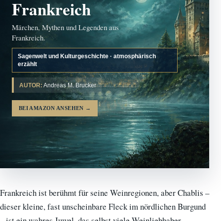
Frankreich
Märchen, Mythen und Legenden aus
Frankreich.
Sagenwelt und Kulturgeschichte · atmosphärisch
erzählt
AUTOR:
Andreas M. Brucker
BEI AMAZON ANSEHEN
→
Frankreich ist berühmt für seine Weinregionen, aber Chablis –
dieser kleine, fast unscheinbare Fleck im nördlichen Burgund
– ist ein wahres Juwel, das selbst viele Weinliebhaber