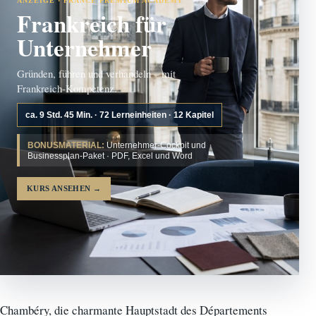
ANZEIGE · FRANCE PREMIUM ACADEMY
Frankreich für
Unternehmer
Gründen, führen und verhandeln – mit
Frankreich-Kompetenz.
ca. 9 Std. 45 Min. · 72 Lerneinheiten · 12 Kapitel
BONUSMATERIAL:
Unternehmer-Cockpit und
Businessplan-Paket · PDF, Excel und Word
KURS ANSEHEN
→
Chambéry, die charmante Hauptstadt des Départements