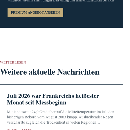
Mitglieder lesen in einer ruhigen Darstellung und erhalten zusätzliche Services.
PREMIUM-ANGEBOT ANSEHEN
WEITERLESEN
Weitere aktuelle Nachrichten
Juli 2026 war Frankreichs heißester
Monat seit Messbeginn
Mit landesweit 24,9 Grad übertraf die Mitteltemperatur im Juli den
bisherigen Rekord vom August 2003 knapp. Ausbleibender Regen
verschärfte zugleich die Trockenheit in vielen Regionen
Frankreichs.