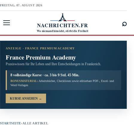
FREITAG, 07. AUGUST 2026
⌕
NACHRICHTEN.FR
Menü öffnen
Wo niemand hinsieht, stirbt die Freiheit
ANZEIGE · FRANCE PREMIUM ACADEMY
France Premium Academy
Praxiswissen für Ihr Leben und Ihre Entscheidungen in Frankreich.
8 vollständige Kurse · ca. 3 bis 9 Std. 45 Min.
BONUSMATERIAL:
Arbeitsbücher, Checklisten sowie editierbare PDF-, Excel- und
Word-Vorlagen
KURSE ANSEHEN
→
STARTSEITE
›
ALLE ARTIKEL