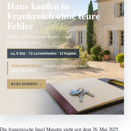
Haus kaufen in
Frankreich ohne teure
Fehler
Prüfen, verhandeln und kaufen – ohne
kostspielige Fehler.
ca. 9 Std. · 72 Lerneinheiten · 12 Kapitel
BONUSMATERIAL:
Kauf-Due-Diligence-Paket · PDF,
Excel und Word
KURS ANSEHEN
→
Die französische Insel Mayotte steht seit dem 26. Mai 2025