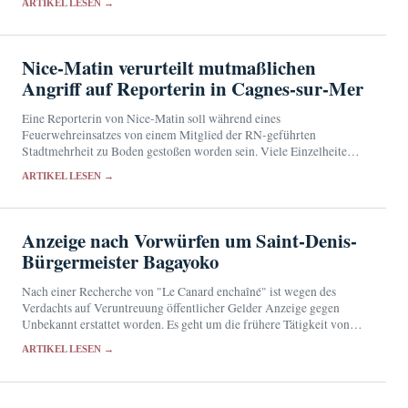
ARTIKEL LESEN →
Nice-Matin verurteilt mutmaßlichen
Angriff auf Reporterin in Cagnes-sur-Mer
Eine Reporterin von Nice-Matin soll während eines
Feuerwehreinsatzes von einem Mitglied der RN-geführten
Stadtmehrheit zu Boden gestoßen worden sein. Viele Einzelheiten
sind bislang ungeklärt.
ARTIKEL LESEN →
Anzeige nach Vorwürfen um Saint-Denis-
Bürgermeister Bagayoko
Nach einer Recherche von "Le Canard enchaîné" ist wegen des
Verdachts auf Veruntreuung öffentlicher Gelder Anzeige gegen
Unbekannt erstattet worden. Es geht um die frühere Tätigkeit von
Bally Bagayoko bei der RATP und sein…
ARTIKEL LESEN →