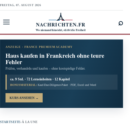
FREITAG, 07. AUGUST 2026
⌕
NACHRICHTEN.FR
Menü öffnen
Wo niemand hinsieht, stirbt die Freiheit
ANZEIGE · FRANCE PREMIUM ACADEMY
Haus kaufen in Frankreich ohne teure
Fehler
Prüfen, verhandeln und kaufen – ohne kostspielige Fehler.
ca. 9 Std. · 72 Lerneinheiten · 12 Kapitel
BONUSMATERIAL:
Kauf-Due-Diligence-Paket · PDF, Excel und Word
KURS ANSEHEN
→
STARTSEITE
›
À LA UNE