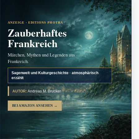
ANZEIGE · EDITIONS PHOTRA
Zauberhaftes
Frankreich
Märchen, Mythen und Legenden aus
Frankreich.
Sagenwelt und Kulturgeschichte · atmosphärisch
erzählt
AUTOR:
Andreas M. Brucker
BEI AMAZON ANSEHEN
→