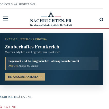
SONNTAG, 09. AUGUST 2026
⌕
NACHRICHTEN.FR
Menü öffnen
Wo niemand hinsieht, stirbt die Freiheit
ANZEIGE · EDITIONS PHOTRA
Zauberhaftes Frankreich
Märchen, Mythen und Legenden aus Frankreich.
Sagenwelt und Kulturgeschichte · atmosphärisch erzählt
AUTOR:
Andreas M. Brucker
BEI AMAZON ANSEHEN
→
STARTSEITE
›
À LA UNE
À LA UNE