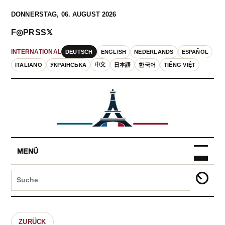
DONNERSTAG, 06. AUGUST 2026
F
◎
P
RSS
𝕏
DEUTSCH
ENGLISH
NEDERLANDS
ESPAÑOL
INTERNATIONAL
ITALIANO
УКРАЇНСЬКА
中文
日本語
한국어
TIẾNG VIỆT
MENÜ
ZURÜCK