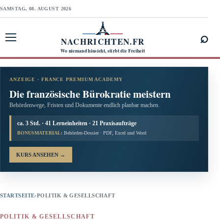
SAMSTAG, 08. AUGUST 2026
⌕
NACHRICHTEN.FR
Menü öffnen
Wo niemand hinsieht, stirbt die Freiheit
ANZEIGE · FRANCE PREMIUM ACADEMY
Die französische Bürokratie meistern
Behördenwege, Fristen und Dokumente endlich planbar machen.
ca. 3 Std. · 41 Lerneinheiten · 21 Praxisaufträge
BONUSMATERIAL:
Behörden-Dossier · PDF, Excel und Word
KURS ANSEHEN
→
STARTSEITE
›
POLITIK & GESELLSCHAFT
POLITIK & GESELLSCHAFT