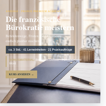
ANZEIGE · FRANCE PREMIUM ACADEMY
Die französische
Bürokratie meistern
Behördenwege, Fristen und Dokumente
endlich planbar machen.
ca. 3 Std. · 41 Lerneinheiten · 21 Praxisaufträge
BONUSMATERIAL:
Behörden-Dossier · PDF, Excel und
Word
KURS ANSEHEN
→