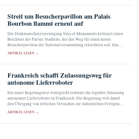
Streit um Besucherpavillon am Palais
Bourbon flammt erneut auf
Die Denkmalschutzvereinigung Sites et Monuments kritisiert einen
Beschluss des Pariser Stadtrats, der den Weg für einen neuen
Besucherpavillon der Nationalversammlung erleichtern soll. Das
52,8 Millionen Euro teure Projekt war nach dem Rückzug des
ARTIKEL LESEN →
Bauantrags…
Frankreich schafft Zulassungsweg für
autonome Lieferroboter
Ein neuer Regelungstext ermöglicht erstmals die reguläre Zulassung
autonomer Lieferroboter in Frankreich. Die Regierung will damit
den Übergang von örtlichen Versuchen zur industriellen Fertigung
erleichtern.
ARTIKEL LESEN →