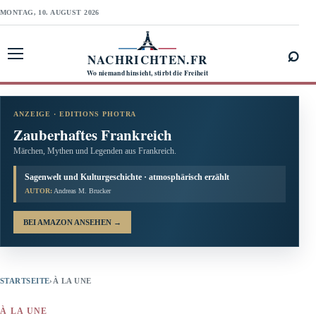
MONTAG, 10. AUGUST 2026
⌕
NACHRICHTEN.FR
Menü öffnen
Wo niemand hinsieht, stirbt die Freiheit
ANZEIGE · EDITIONS PHOTRA
Zauberhaftes Frankreich
Märchen, Mythen und Legenden aus Frankreich.
Sagenwelt und Kulturgeschichte · atmosphärisch erzählt
AUTOR:
Andreas M. Brucker
BEI AMAZON ANSEHEN
→
STARTSEITE
›
À LA UNE
À LA UNE