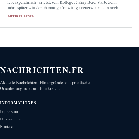
lebensgefährlich verletzt, sein Kollege Jérémy Beier starb. Zehn
Jahre später will der ehemalige freiwillige Feuerwehrmann noch
immer in die Berufsfeuerwehr eintreten.
ARTIKEL LESEN →
NACHRICHTEN.FR
Aktuelle Nachrichten, Hintergründe und praktische
Orientierung rund um Frankreich.
INFORMATIONEN
Impressum
Datenschutz
Kontakt