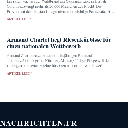
Ein rasch wachsender Waldbrand am Okanagan Lake in British
Columbia zwingt mehr als 20.000 Menschen zur Flucht. Die
Provinz hat den Notstand ausgerufen, eine wichtige Fernstraße ist
gesperrt.
ARTIKEL LESEN →
Armand Charlot hegt Riesenkürbisse für
einen nationalen Wettbewerb
Armand Charlot setzt bei seiner diesjährigen Ernte auf
außergewöhnlich große Kürbisse. Mit sorgfältiger Pflege will der
Hobbygärtner seine Früchte für einen nationalen Wettbewerb
qualifizieren.
ARTIKEL LESEN →
NACHRICHTEN.FR