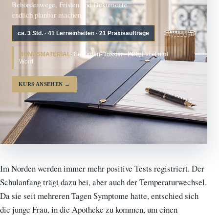
Behördenwege, Fristen und Dokumente
endlich planbar machen.
ca. 3 Std. · 41 Lerneinheiten · 21 Praxisaufträge
BONUSMATERIAL:
Behörden-Dossier · PDF, Excel und
Word
KURS ANSEHEN
→
Im Norden werden immer mehr positive Tests registriert. Der
Schulanfang trägt dazu bei, aber auch der Temperaturwechsel.
Da sie seit mehreren Tagen Symptome hatte, entschied sich
die junge Frau, in die Apotheke zu kommen, um einen