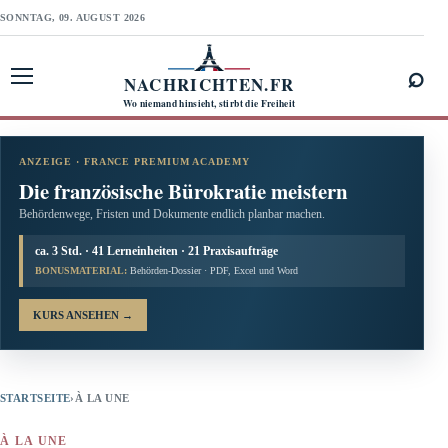
SONNTAG, 09. AUGUST 2026
⌕
NACHRICHTEN.FR
Menü öffnen
Wo niemand hinsieht, stirbt die Freiheit
ANZEIGE · FRANCE PREMIUM ACADEMY
Die französische Bürokratie meistern
Behördenwege, Fristen und Dokumente endlich planbar machen.
ca. 3 Std. · 41 Lerneinheiten · 21 Praxisaufträge
BONUSMATERIAL:
Behörden-Dossier · PDF, Excel und Word
KURS ANSEHEN
→
STARTSEITE
›
À LA UNE
À LA UNE