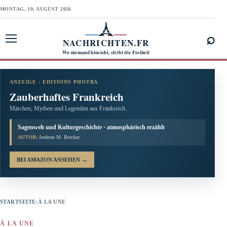
MONTAG, 10. AUGUST 2026
⌕
NACHRICHTEN.FR
Menü öffnen
Wo niemand hinsieht, stirbt die Freiheit
ANZEIGE · EDITIONS PHOTRA
Zauberhaftes Frankreich
Märchen, Mythen und Legenden aus Frankreich.
Sagenwelt und Kulturgeschichte · atmosphärisch erzählt
AUTOR:
Andreas M. Brucker
BEI AMAZON ANSEHEN
→
STARTSEITE
›
À LA UNE
À LA UNE