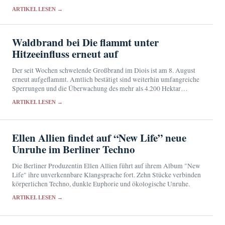
eine engere Zusammenarbeit von Schulen, Justiz und
ARTIKEL LESEN →
Nachrichtendiensten.
Waldbrand bei Die flammt unter
Hitzeeinfluss erneut auf
Der seit Wochen schwelende Großbrand im Diois ist am 8. August
erneut aufgeflammt. Amtlich bestätigt sind weiterhin umfangreiche
Sperrungen und die Überwachung des mehr als 4.200 Hektar
großen Brandgebiets.
ARTIKEL LESEN →
Ellen Allien findet auf “New Life” neue
Unruhe im Berliner Techno
Die Berliner Produzentin Ellen Allien führt auf ihrem Album "New
Life" ihre unverkennbare Klangsprache fort. Zehn Stücke verbinden
körperlichen Techno, dunkle Euphorie und ökologische Unruhe.
ARTIKEL LESEN →