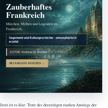
Zauberhaftes
Frankreich
Märchen, Mythen und Legenden aus
Frankreich.
Sagenwelt und Kulturgeschichte · atmosphärisch
erzählt
AUTOR:
Andreas M. Brucker
BEI AMAZON ANSEHEN
→
Jetzt ist es klar: Trotz des derzeitigen starken Anstiegs der