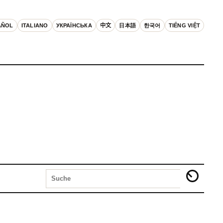
AÑOL
ITALIANO
УКРАЇНСЬКА
中文
日本語
한국어
TIẾNG VIỆT