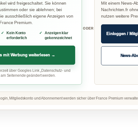
ikel wird freigeschaltet. Sie können
Mit einem News-Ab
stimmen oder sie ablehnen; bei
Nachrichten.fr ohn
e ausschließlich eigene Anzeigen von
nutzen weitere Pr
 France Premium.
ODER
Kein Konto
Anzeigen klar
Einloggen / Mitg
erforderlich
gekennzeichnet
s mit Werbung weiterlesen →
News-Ab
erzeit über Googles Link „Datenschutz- und
“ am Seitenende geändert werden.
ogin, Mitgliedskonto und Abonnement werden sicher über France Premium verwalte