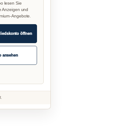
o lesen Sie
e Anzeigen und
emium-Angebote.
liedskonto öffnen
o ansehen
t.