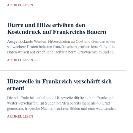
mit dem Kirchenoberhaupt.
ARTIKEL LESEN →
Dürre und Hitze erhöhen den
Kostendruck auf Frankreichs Bauern
Ausgetrocknete Weiden, Hitzeschäden an Obst und Gemüse sowie
schwächere Ernten belasten französische Agrarbetriebe. Offizielle
Daten weisen auf erhebliche Defizite beim Graswachstum und einen
wachsenden Futterbedarf hin.
ARTIKEL LESEN →
Hitzewelle in Frankreich verschärft sich
erneut
Die seit Ende Juli anhaltende Hitzewelle dürfte sich in Frankreich
weiter verschärfen. Im Süden wurden bereits mehr als 40 Grad
gemessen; tropische Nächte, trockene Böden und eine wachsende
Brandgefahr verlängern die Belastung.
ARTIKEL LESEN →