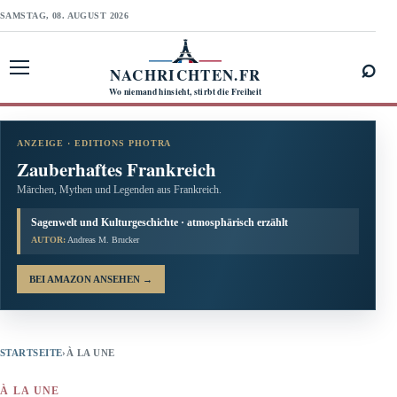
SAMSTAG, 08. AUGUST 2026
⌕
NACHRICHTEN.FR
Menü öffnen
Wo niemand hinsieht, stirbt die Freiheit
ANZEIGE · EDITIONS PHOTRA
Zauberhaftes Frankreich
Märchen, Mythen und Legenden aus Frankreich.
Sagenwelt und Kulturgeschichte · atmosphärisch erzählt
AUTOR:
Andreas M. Brucker
BEI AMAZON ANSEHEN
→
STARTSEITE
›
À LA UNE
À LA UNE