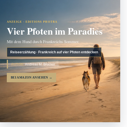
ANZEIGE · EDITIONS PHOTRA
Vier Pfoten im Paradies
Mit dem Hund durch Frankreichs Sommer.
Reiseerzählung · Frankreich auf vier Pfoten entdecken
AUTOR:
Andreas M. Brucker
BEI AMAZON ANSEHEN
→