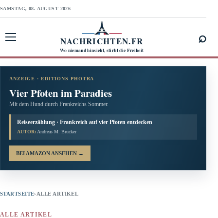
SAMSTAG, 08. AUGUST 2026
⌕
NACHRICHTEN.FR
Menü öffnen
Wo niemand hinsieht, stirbt die Freiheit
ANZEIGE · EDITIONS PHOTRA
Vier Pfoten im Paradies
Mit dem Hund durch Frankreichs Sommer.
Reiseerzählung · Frankreich auf vier Pfoten entdecken
AUTOR:
Andreas M. Brucker
BEI AMAZON ANSEHEN
→
STARTSEITE
›
ALLE ARTIKEL
ALLE ARTIKEL