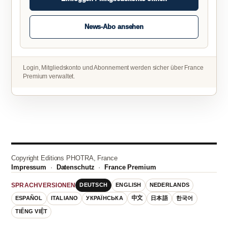
News-Abo ansehen
Login, Mitgliedskonto und Abonnement werden sicher über France
Premium verwaltet.
Copyright Editions PHOTRA, France
Impressum
·
Datenschutz
·
France Premium
DEUTSCH
ENGLISH
NEDERLANDS
SPRACHVERSIONEN
ESPAÑOL
ITALIANO
УКРАЇНСЬКА
中文
日本語
한국어
TIẾNG VIỆT