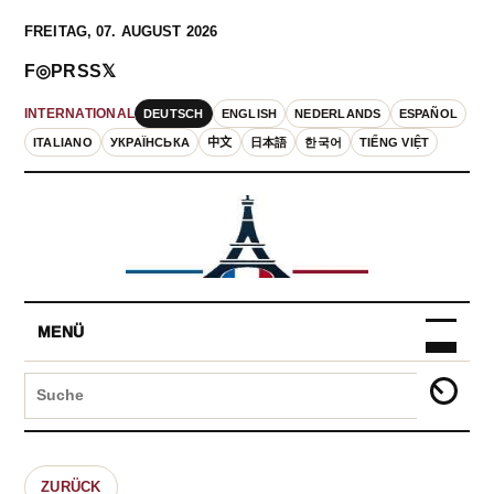
FREITAG, 07. AUGUST 2026
F
◎
P
RSS
𝕏
DEUTSCH
ENGLISH
NEDERLANDS
ESPAÑOL
INTERNATIONAL
ITALIANO
УКРАЇНСЬКА
中文
日本語
한국어
TIẾNG VIỆT
MENÜ
ZURÜCK